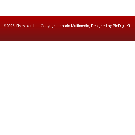
©2026 Kislexikon.hu - Copyright Lapoda Multimédia, Designed by BioDigit Kft.