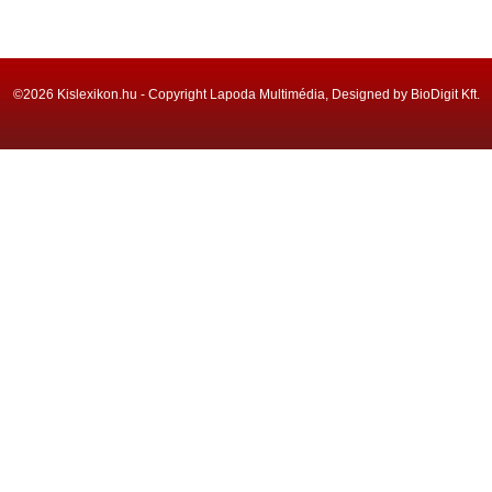
©2026 Kislexikon.hu - Copyright Lapoda Multimédia, Designed by BioDigit Kft.