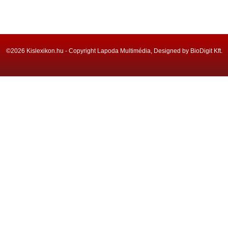
©2026 Kislexikon.hu - Copyright Lapoda Multimédia, Designed by BioDigit Kft.