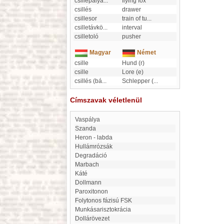
csillepálya
...
flying fox
csillés
drawer
csillesor
train of tu
...
csilletávkö
...
interval
csilletoló
pusher
Magyar
Német
csille
Hund (r)
csille
Lore (e)
csillés (bá
...
Schlepper (
...
Címszavak véletlenül
Vaspálya
Szanda
Heron - labda
Hullámrózsák
degradáció
Marbach
káté
Dollmann
Paroxitonon
folytonos fázisú FSK
munkásarisztokrácia
dollárövezet