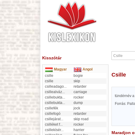
Kisszótár
Magyar
Angol
Csille
csille
bogie
csille
skip
csilleadago
...
retarder
csillealváz
...
carriage
tündérnév a
csillebukta
...
rocker
csillebukta
...
dump
Forrás: Pal
csillefék
jock
csillefogó
retarder
csillejárat
...
skip road
csilléket f
...
rocker
csillekísér
...
harrier
Maradjon on