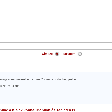
Címszó:
Tartalom:
 magyar népmesékben; innen C.-bérc a budai hegyekben.
las Nagylexikon
line a Kislexikonnal Mobilon és Tableten is