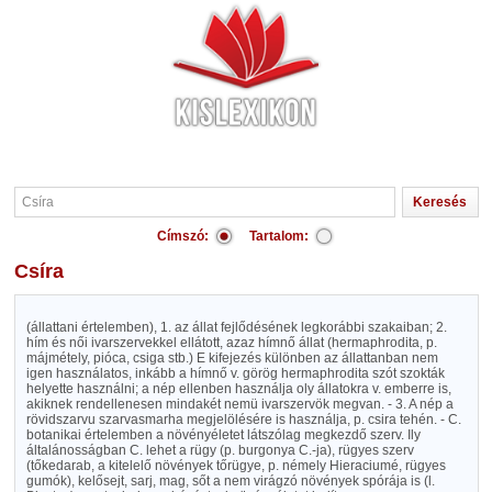
Címszó:
Tartalom:
Csíra
(állattani értelemben), 1. az állat fejlődésének legkorábbi szakaiban; 2.
hím és női ivarszervekkel ellátott, azaz hímnő állat (hermaphrodita, p.
májmétely, pióca, csiga stb.) E kifejezés különben az állattanban nem
igen használatos, inkább a hímnő v. görög hermaphrodita szót szokták
helyette használni; a nép ellenben használja oly állatokra v. emberre is,
akiknek rendellenesen mindakét nemü ivarszervök megvan. - 3. A nép a
rövidszarvu szarvasmarha megjelölésére is használja, p. csira tehén. - C.
botanikai értelemben a növényéletet látszólag megkezdő szerv. Ily
általánosságban C. lehet a rügy (p. burgonya C.-ja), rügyes szerv
(tőkedarab, a kitelelő növények tőrügye, p. némely Hieraciumé, rügyes
gumók), kelősejt, sarj, mag, sőt a nem virágzó növények spórája is (l.