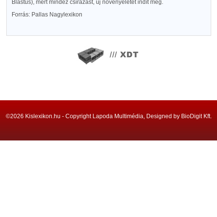
Blastus), mert mindez csirázást, uj növényéletet indít meg.
Forrás: Pallas Nagylexikon
©2026 Kislexikon.hu - Copyright Lapoda Multimédia, Designed by BioDigit Kft.