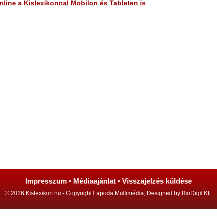
line a Kislexikonnal Mobilon és Tableten is
Impresszum
•
Médiaajánlat
•
Visszajelzés küldése
© 2026 Kislexikon.hu - Copyright Lapoda Multimédia, Designed by BioDigit Kft.