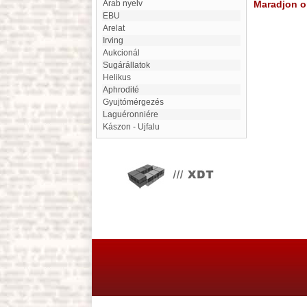
Arab nyelv
Maradjon on
EBU
Arelat
Irving
aukcionál
Sugárállatok
Helikus
Aphrodité
Gyujtómérgezés
Laguéronniére
Kászon - Ujfalu