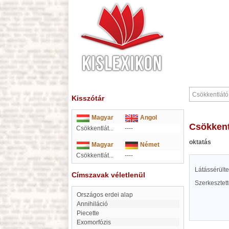
Kisszótár
Magyar
Angol
Csökken
Csökkentlát...
----
oktatás
Magyar
Német
Csökkentlát...
----
Látássérülte
Címszavak véletlenül
Szerkesztet
Országos erdei alap
annihiláció
Piecette
exomorfózis