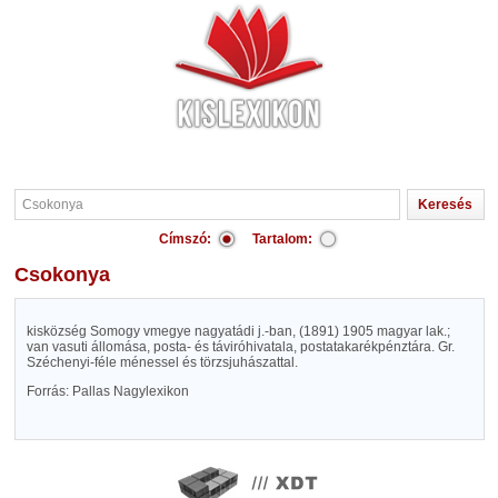
Címszó:
Tartalom:
Csokonya
kisközség Somogy vmegye nagyatádi j.-ban, (1891) 1905 magyar lak.;
van vasuti állomása, posta- és táviróhivatala, postatakarékpénztára. Gr.
Széchenyi-féle ménessel és törzsjuhászattal.
Forrás: Pallas Nagylexikon