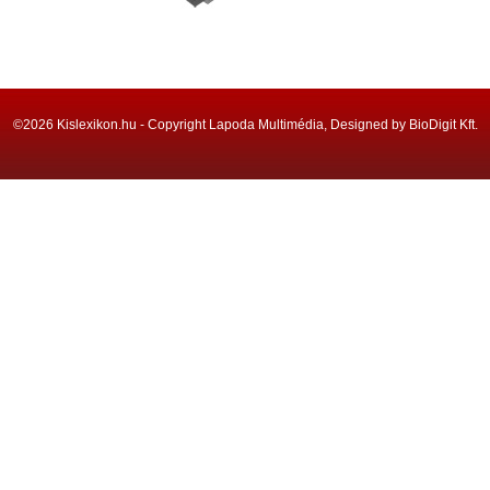
©2026 Kislexikon.hu - Copyright Lapoda Multimédia, Designed by BioDigit Kft.