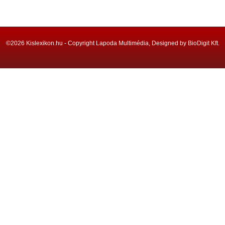
©2026 Kislexikon.hu - Copyright Lapoda Multimédia, Designed by BioDigit Kft.