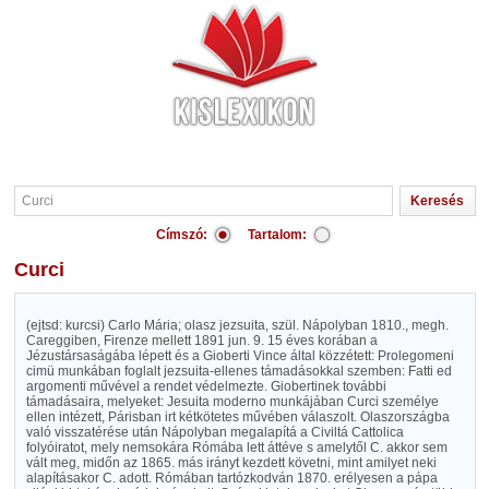
Címszó:
Tartalom:
Curci
(ejtsd: kurcsi) Carlo Mária; olasz jezsuita, szül. Nápolyban 1810., megh.
Careggiben, Firenze mellett 1891 jun. 9. 15 éves korában a
Jézustársaságába lépett és a Gioberti Vince által közzétett: Prolegomeni
cimü munkában foglalt jezsuita-ellenes támadásokkal szemben: Fatti ed
argomenti művével a rendet védelmezte. Giobertinek további
támadásaira, melyeket: Jesuita moderno munkájában Curci személye
ellen intézett, Párisban irt kétkötetes művében válaszolt. Olaszországba
való visszatérése után Nápolyban megalapítá a Civiltá Cattolica
folyóiratot, mely nemsokára Rómába lett áttéve s amelytől C. akkor sem
vált meg, midőn az 1865. más irányt kezdett követni, mint amilyet neki
alapításakor C. adott. Rómában tartózkodván 1870. erélyesen a pápa