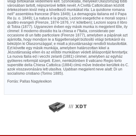
világi birtokának védelmére kelt. Szónoklatai, melyeket Olaszország több
városában tartott, népszerüvé tették nevét. A Civiltá Cattolicában közlött
értekezésein kivül még a következő munkákat irta: La quistione romana
nell" assemblea francese (Páris 1849); La demagogia italiana ed il Papa
Re (u. o. 1849); La natura e la grazia; Lezioni esegetiche e morali sopra i
quattro evangeli (Firenze, 1874-1876, I-V. kötetben); Lezioni sopra il libro
di Tobia (1877). Ugyanezen évben egy másik munka is megjelent tőle, ily
címmel: Il moderno dissidio tra la chiesa e l"Italia, considerato per
occasione di un fatto particolare (Firenze 1877), amelyben a pápának azt
ajánlotta, hogy mondjon le a függetlenségét biztosító világi birtokáról és
béküljön ki Olaszországgal; e miatt a jézustársasági rendből kiutasították.
Ezt követte egy másik munkája, amelyben határozottan kikel a
Jézustársaság ellen és az előbbi munkában védett álláspontját fenntartja:
La nuova Italia ed i vecchi zelanti (1881) címmel, amelyben az egyház
gyökeres reformját sürgeti. Ezen, nemkülönben Il vaticano Regio torlo
superstite della Chiesa Cattolica (1884) címü műve Indexbe kerültek és C.
azok visszavonására lett utasítva. Ujabban megjelent neve alatt: Di un
socialismo cristiano (Torino 1885).
Forrás: Pallas Nagylexikon