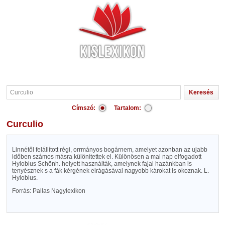
Címszó:
Tartalom:
Curculio
Linnétől felállított régi, orrmányos bogárnem, amelyet azonban az ujabb
időben számos másra különítettek el. Különösen a mai nap elfogadott
Hylobius Schönh. helyett használták, amelynek fajai hazánkban is
tenyésznek s a fák kérgének elrágásával nagyobb károkat is okoznak. L.
Hylobius.
Forrás: Pallas Nagylexikon