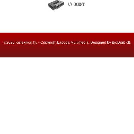
©2026 Kislexikon.hu - Copyright Lapoda Multimédia, Designed by BioDigit Kft.