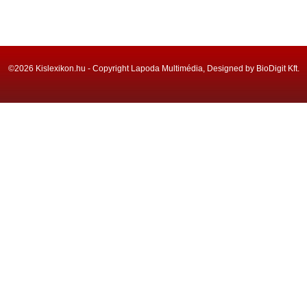
©2026 Kislexikon.hu - Copyright Lapoda Multimédia, Designed by BioDigit Kft.