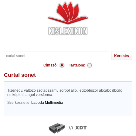
Címszó:
Tartalom:
curtal sonet
Tizenegy, változó szótagszámú sorból álló, legtöbbször abcabc dbcdc
rímképletű angol versforma.
Szerkesztette:
Lapoda Multimédia