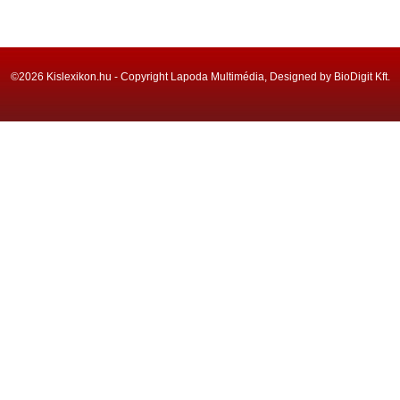
©2026 Kislexikon.hu - Copyright Lapoda Multimédia, Designed by BioDigit Kft.