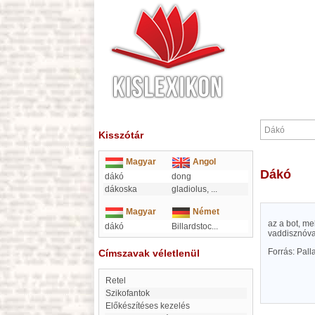
Kisszótár
Magyar
Angol
Dákó
dákó
dong
dákoska
gladiolus,
...
Magyar
Német
az a bot, mel
dákó
Billardstoc
...
vaddisznóva
Forrás: Pal
Címszavak véletlenül
Retel
Szikofantok
Előkészítéses kezelés