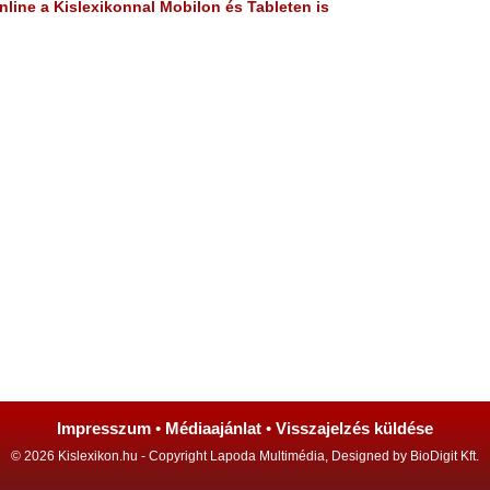
line a Kislexikonnal Mobilon és Tableten is
Impresszum
•
Médiaajánlat
•
Visszajelzés küldése
© 2026 Kislexikon.hu - Copyright Lapoda Multimédia, Designed by BioDigit Kft.