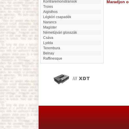
Kontraremonstránsok
Maradjon on
Troies
Aigisthos
Légköri csapadék
Narancs
Magister
Németújvári glosszák
Csáva
Lydda
Terembura
Belnay
Raffinesque