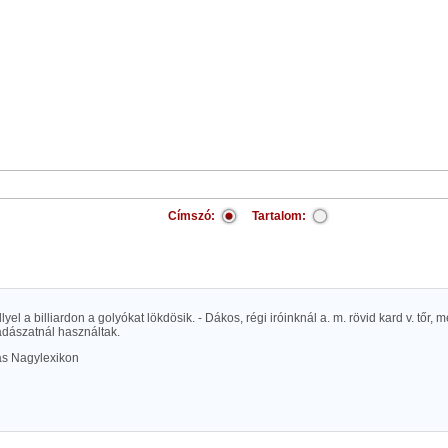
Címszó:
Tartalom:
lyel a billiardon a golyókat lökdösik. - Dákos, régi iróinknál a. m. rövid kard v. tőr,
dászatnál használtak.
las Nagylexikon