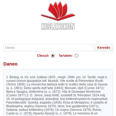
Címszó:
Tartalom:
Daneo
1. Bódog, ol. iró, szül. Astiban 1825., megh. 1890. jun. 14. Tanító, majd a
cuneoi liceum igazgatója lett. Munkái: Vite scelte di Piemontesi illustri
(Torino 1858); La monarchia italiana sotto lo scettro della casa di Savoia
(u. o. 1861); Dello spirito dell"arte (1863); Morsale, idyll (Cuneo 1871);
Italia e Spagna, költemény (u. o. 1872); Vita di Giuseppe Monticone
(Cuneo 1877).2. D. János, olasz költő, született St. Rémyben 1824 máj.
16. Irt pedagogiai dolgokat, drámákat, lirai költeményeket és regényeket.
Felemlítendők: Suleika, tragédia (1856); Elisa di Mintalpino; Il castello di
Bradespina, regény (Genova 1870); Versi, lirai gyüjtemény (1871);
Gotama, epikus költemény (1876); Un sogno (Genova 1879); Roma,
Canto (u. o. 1879); Aleardo Aleardi (u. o. 1879); Le memoire di un