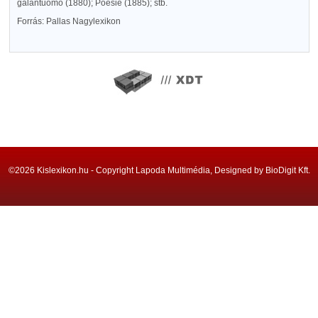
galantuomo (1880); Poesie (1885); stb.
Forrás: Pallas Nagylexikon
©2026 Kislexikon.hu - Copyright Lapoda Multimédia, Designed by BioDigit Kft.