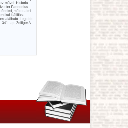
v. művei: Historia
Sylvester Pannonius
rténelmi, műirodalmi
tikai kiállítása.
um található. Legjobb
341. lap; Zelliger A.