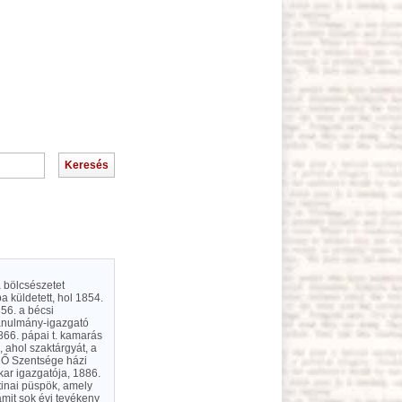
a bölcsészetet
 küldetett, hol 1854.
56. a bécsi
tanulmány-igazgató
866. pápai t. kamarás
 ahol szaktárgyát, a
4. Ő Szentsége házi
kar igazgatója, 1886.
tinai püspök, amely
amit sok évi tevékeny