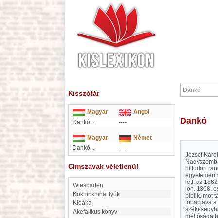
Kisszótár
Magyar
Angol
Dankó
Dankó...
----
Magyar
Német
Dankó...
----
József Károl
Nagyszombat
Címszavak véletlenül
hittudori r
egyetemen s
lett, az 186
Wiesbaden
lőn. 1868. e
Kokhinkhinai tyúk
biblikumot t
főpapjává s 
kloáka
székesegyház
Akefalikus könyv
méltóságaiba