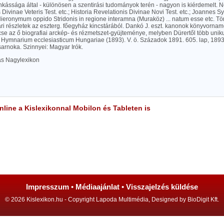
kássága által - különösen a szentirási tudományok terén - nagyon is kiérdemelt. Ne
 Divinae Veteris Test. etc.; Historia Revelationis Divinae Novi Test. etc.; Joannes 
ieronymum oppido Stridonis in regione interamna (Muraköz) ... natum esse etc. Tö
i részletek az eszterg. főegyház kincstárából. Dankó J. eszt. kanonok könyvornamen
se az ő biografiai arckép- és rézmetszet-gyüjteménye, melyben Dürertől több unik
Hymnarium ecclesiasticum Hungariae (1893). V. ö. Századok 1891. 605. lap, 1893. 
sarnoka. Szinnyei: Magyar Irók.
las Nagylexikon
line a Kislexikonnal Mobilon és Tableten is
Impresszum
•
Médiaajánlat
•
Visszajelzés küldése
© 2026 Kislexikon.hu - Copyright Lapoda Multimédia, Designed by BioDigit Kft.