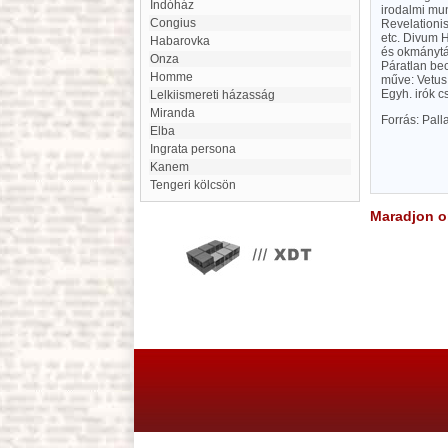
Indóház
irodalmi mun
Congius
Revelationis
etc. Divum H
Habarovka
és okmánytár
Onza
Páratlan bec
Homme
műve: Vetus 
Egyh. irók c
Lelkiismereti házasság
Miranda
Forrás: Pal
Elba
ingrata persona
Kanem
Tengeri kölcsön
Maradjon on