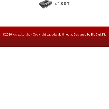
©2026 Kislexikon.hu - Copyright Lapoda Multimédia, Designed by BioDigit Kft.