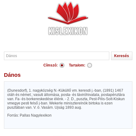
Címszó:
Tartalom:
Dános
(Dunesdorf), 1. nagyközség N.-Küküllő vm. keresdi j.-ban, (1891) 1467
oláh és német.; vasuti állomása, posta- és táviróhivatala, postapénztára
van. Fa- és borkereskedése élénk. - 2. D., puszta, Pest-Pilis-Solt-Kiskun
vmegye pesti felső j-ban. Wekerle miniszterelnök birtoka is ezen
pusztában van. V. ö. Vasárn. Ujság 1893 aug.
Forrás: Pallas Nagylexikon