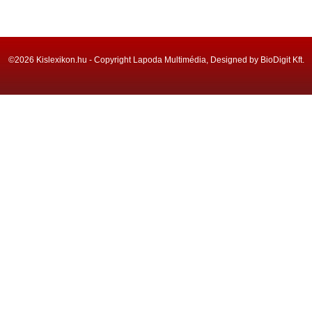
©2026 Kislexikon.hu - Copyright Lapoda Multimédia, Designed by BioDigit Kft.