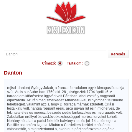
Címszó:
Tartalom:
Danton
(ejtsd: danton) György Jakab, a francia forradalom egyik kimagasló alakja,
szül. Arcis sur Aube-ban 1759 okt. 28., kivégezték 1794 április 5. A
forradalom kitörésekor ügyvéd volt Párisban, ahol csekély vagyonát
elpazarolta. Azután megismerkedett Mirabeau-val, ki nyomban felismerte
tehetségeit, valamint azt is, hogy D. forradalmárnak született. Óriási
testalkatu volt, hangja roppant erejü, arca ugyan rut és himlőhelyes, de
tekintete éles és merész, beszéde pedig fantasztikus és megragadó volt.
Zabolátlan eréllyel és vaskövetkezetességgel merész terveket koholt.
Nehány hét alatt a párisi felkelők bálványa lett és jul. 14. a tömeget a
Bastille ostromára izgatta. Miután a Cordeliers-kerület elnökének
választották, a miniszteriumot a jakobinus-párt határozata alapján a