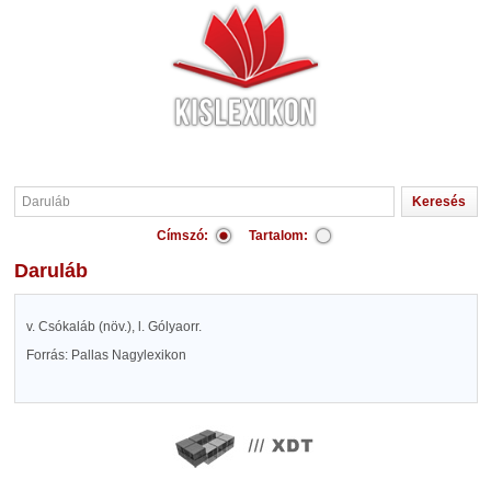
Címszó:
Tartalom:
Daruláb
v. Csókaláb (növ.), l. Gólyaorr.
Forrás: Pallas Nagylexikon