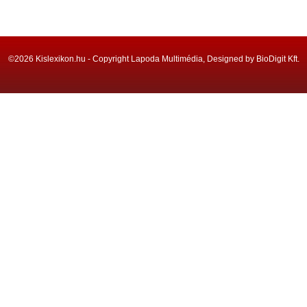
©2026 Kislexikon.hu - Copyright Lapoda Multimédia, Designed by BioDigit Kft.