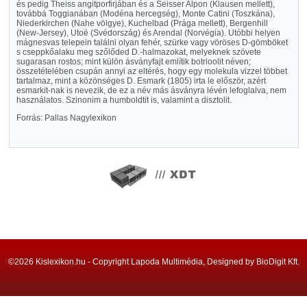
és pedig Theiss angitporfirjában és a Seisser Alpon (Klausen mellett),
továbbá Toggianában (Modéna hercegség), Monte Catini (Toszkána),
Niederkirchen (Nahe völgye), Kuchelbad (Prága mellett), Bergenhill
(New-Jersey), Utoë (Svédország) és Arendal (Norvégia). Utóbbi helyen
mágnesvas telepein találni olyan fehér, szürke vagy vöröses D-gömböket
s cseppkőalaku meg szőlőded D.-halmazokat, melyeknek szövete
sugarasan rostos; mint külön ásványfajt említik botrioolit néven;
összetételében csupán annyi az eltérés, hogy egy molekula vizzel többet
tartalmaz, mint a közönséges D. Esmark (1805) irta le először, azért
esmarkit-nak is nevezik, de ez a név más ásványra lévén lefoglalva, nem
használatos. Szinonim a humboldtit is, valamint a disztolit.
Forrás: Pallas Nagylexikon
©2026 Kislexikon.hu - Copyright Lapoda Multimédia, Designed by BioDigit Kft.