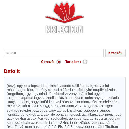
Címszó:
Tartalom:
Datolit
(ásv.), egyike a legszebben kristályosodó szilikátoknak, mely mint
másodlagos képződmény szokott előfordulni többnyire eruptiv kőzetek
üregeiben, ugyhogy mind képződési viszonyainál mind egyes
tulajdonságainál fogva a zeolitok közé sorozható, noha anyaga azokétól
annyiban eltér, hogy timföld helyett bórsavat tartalmaz. Összetétele bór-
mész-szilikát (HCa BSi O
); bórsavtartalma 21,2 %. Igen szép s igen
6
soklapu rövides, oszlopos vagy táblás kristályait régebben rombos
rendszerbelieknek tartották, de pontos mérések azt állapították meg, hogy
azok egyhajlásuak. Vaskos, szőlősded, gömbös, szálas, sugaras, durván
szemcsés halmazokban is találni. Szine fehér, zöldes, vereses, sárgás,
üvegfényü, nem hasad. K. 5-5,5; Fjs. 2,9-3. Legszebben találni Tirolban