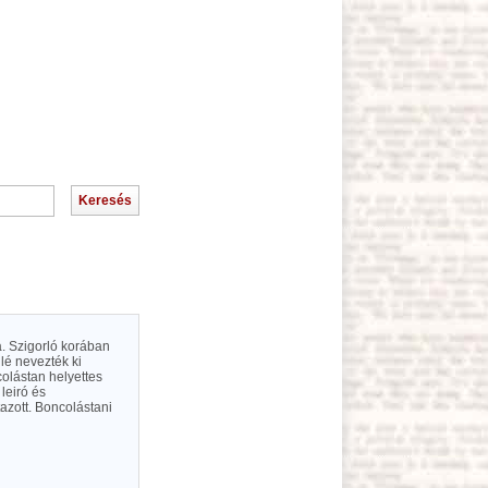
. Szigorló korában
lé nevezték ki
olástan helyettes
leiró és
tazott. Boncolástani