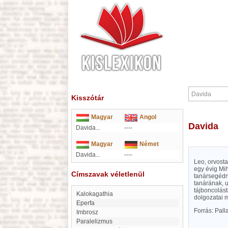
Kisszótár
Magyar
Angol
Davida
Davida...
----
Magyar
Német
Davida...
----
Leo, orvost
egy évig Mih
Címszavak véletlenül
tanársegédn
tanárának, u
tájboncolást
kalokagathia
dolgozatai 
Eperfa
Forrás: Pal
Imbrosz
paralelizmus