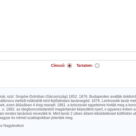
Címszó:
Tartalom:
anár, szül. Srogów-Dolniban (Gácsország) 1852. 1876. Budapesten avatták doktorrá
álkovics mellett működött mint fejlődéstani tanársegéd. 1876. Lenhossék tanár mel
ek, ezen állásában 4 évig maradt. 1881. a kolozsvári egyetemre hivták meg a bonc
. o. 1882. az idegboncolástanból magántanári képesítést nyert, s ugyanez évben a 
an rendes tanárává nevezték ki. Mint tanár 2 izben állami kiküldetéssel külföldön u
magyar és német szaklapokban jelentek meg.
las Nagylexikon