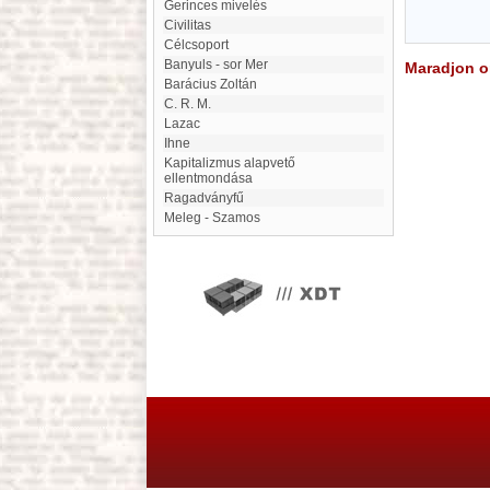
Gerinces mivelés
Civilitas
célcsoport
Banyuls - sor Mer
Maradjon on
Barácius Zoltán
C. R. M.
Lazac
Ihne
kapitalizmus alapvető
ellentmondása
Ragadványfű
Meleg - Szamos