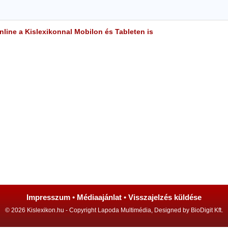
line a Kislexikonnal Mobilon és Tableten is
Impresszum
•
Médiaajánlat
•
Visszajelzés küldése
© 2026 Kislexikon.hu - Copyright Lapoda Multimédia, Designed by BioDigit Kft.