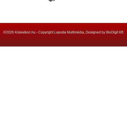
©2026 Kislexikon.hu - Copyright Lapoda Multimédia, Designed by BioDigit Kft.