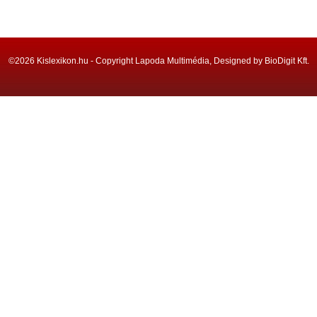
©2026 Kislexikon.hu - Copyright Lapoda Multimédia, Designed by BioDigit Kft.