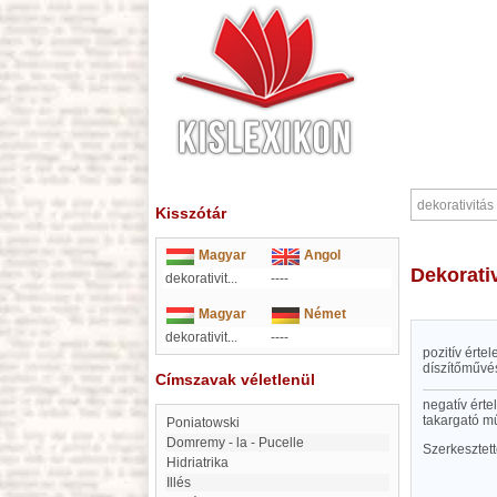
Kisszótár
Magyar
Angol
dekorati
dekorativit...
----
Magyar
Német
dekorativit...
----
pozitív ért
díszítőművés
Címszavak véletlenül
negatív érte
takargató m
Poniatowski
Domremy - la - Pucelle
Szerkesztet
Hidriatrika
Illés