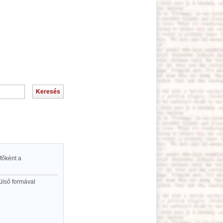
főként a
ülső formával