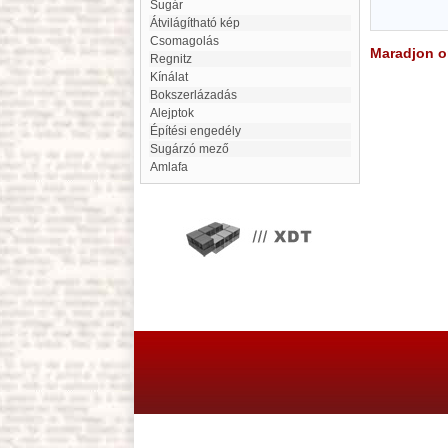
sugár
Átvilágítható kép
Csomagolás
Maradjon on
Regnitz
Kínálat
bokszerlázadás
Alejptok
Építési engedély
sugárzó mező
Amlafa