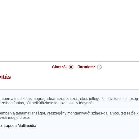
Címszó:
Tartalom:
vitás
elemben a műalkotás megragadóan szép, díszes, ékes jellege; e művészeti minőség 
zetben fontos, sőt nélkülözhetetlen, konstitutív tényező.
lemben a tartalmatlanságot, vérszegény mondanivalót színes-dallamos, tetszetős k
űvek megjelölése.
te:
Lapoda Multimédia