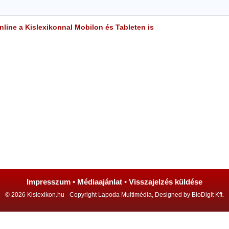
line a Kislexikonnal Mobilon és Tableten is
Impresszum
•
Médiaajánlat
•
Visszajelzés küldése
© 2026 Kislexikon.hu - Copyright Lapoda Multimédia, Designed by BioDigit Kft.