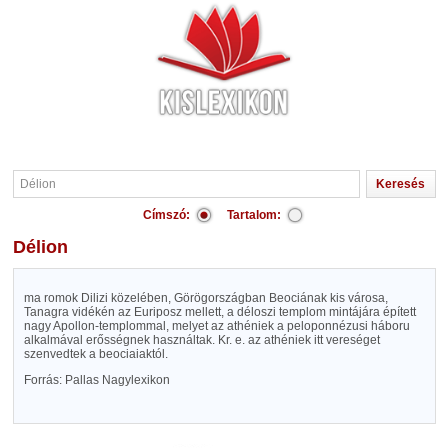
Címszó:
Tartalom:
Délion
ma romok Dilizi közelében, Görögországban Beociának kis városa,
Tanagra vidékén az Euriposz mellett, a déloszi templom mintájára épített
nagy Apollon-templommal, melyet az athéniek a peloponnézusi háboru
alkalmával erősségnek használtak. Kr. e. az athéniek itt vereséget
szenvedtek a beociaiaktól.
Forrás: Pallas Nagylexikon