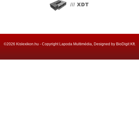
©2026 Kislexikon.hu - Copyright Lapoda Multimédia, Designed by BioDigit Kft.