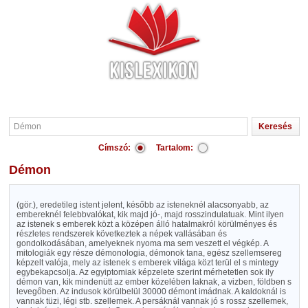
Címszó:
Tartalom:
Démon
(gör.), eredetileg istent jelent, később az isteneknél alacsonyabb, az
embereknél felebbvalókat, kik majd jó-, majd rosszindulatuak. Mint ilyen
az istenek s emberek közt a középen álló hatalmakról körülményes és
részletes rendszerek következtek a népek vallásában és
gondolkodásában, amelyeknek nyoma ma sem veszett el végkép. A
mitologiák egy része démonologia, démonok tana, egész szellemsereg
képzelt valója, mely az istenek s emberek világa közt terül el s mintegy
egybekapcsolja. Az egyiptomiak képzelete szerint mérhetetlen sok ily
démon van, kik mindenütt az ember közelében laknak, a vizben, földben s
levegőben. Az indusok körülbelül 30000 démont imádnak. A kaldoknál is
vannak tüzi, légi stb. szellemek. A persáknál vannak jó s rossz szellemek,