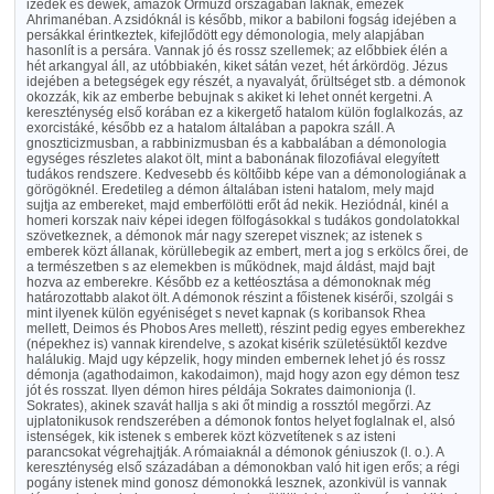
izedek és dewek, amazok Ormuzd országában laknak, emezek
Ahrimanéban. A zsidóknál is később, mikor a babiloni fogság idejében a
persákkal érintkeztek, kifejlődött egy démonologia, mely alapjában
hasonlít is a persára. Vannak jó és rossz szellemek; az előbbiek élén a
hét arkangyal áll, az utóbbiakén, kiket sátán vezet, hét árkördög. Jézus
idejében a betegségek egy részét, a nyavalyát, őrültséget stb. a démonok
okozzák, kik az emberbe bebujnak s akiket ki lehet onnét kergetni. A
kereszténység első korában ez a kikergető hatalom külön foglalkozás, az
exorcistáké, később ez a hatalom általában a papokra száll. A
gnoszticizmusban, a rabbinizmusban és a kabbalában a démonologia
egységes részletes alakot ölt, mint a babonának filozofiával elegyített
tudákos rendszere. Kedvesebb és költőibb képe van a démonologiának a
görögöknél. Eredetileg a démon általában isteni hatalom, mely majd
sujtja az embereket, majd emberfölötti erőt ád nekik. Heziódnál, kinél a
homeri korszak naiv képei idegen fölfogásokkal s tudákos gondolatokkal
szövetkeznek, a démonok már nagy szerepet visznek; az istenek s
emberek közt állanak, körüllebegik az embert, mert a jog s erkölcs őrei, de
a természetben s az elemekben is működnek, majd áldást, majd bajt
hozva az emberekre. Később ez a kettéosztása a démonoknak még
határozottabb alakot ölt. A démonok részint a főistenek kisérői, szolgái s
mint ilyenek külön egyéniséget s nevet kapnak (s koribansok Rhea
mellett, Deimos és Phobos Ares mellett), részint pedig egyes emberekhez
(népekhez is) vannak kirendelve, s azokat kisérik születésüktől kezdve
halálukig. Majd ugy képzelik, hogy minden embernek lehet jó és rossz
démonja (agathodaimon, kakodaimon), majd hogy azon egy démon tesz
jót és rosszat. Ilyen démon hires példája Sokrates daimonionja (l.
Sokrates), akinek szavát hallja s aki őt mindig a rossztól megőrzi. Az
ujplatonikusok rendszerében a démonok fontos helyet foglalnak el, alsó
istenségek, kik istenek s emberek közt közvetítenek s az isteni
parancsokat végrehajtják. A rómaiaknál a démonok géniuszok (l. o.). A
kereszténység első századában a démonokban való hit igen erős; a régi
pogány istenek mind gonosz démonokká lesznek, azonkivül is vannak