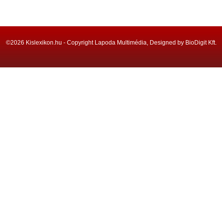
©2026 Kislexikon.hu - Copyright Lapoda Multimédia, Designed by BioDigit Kft.