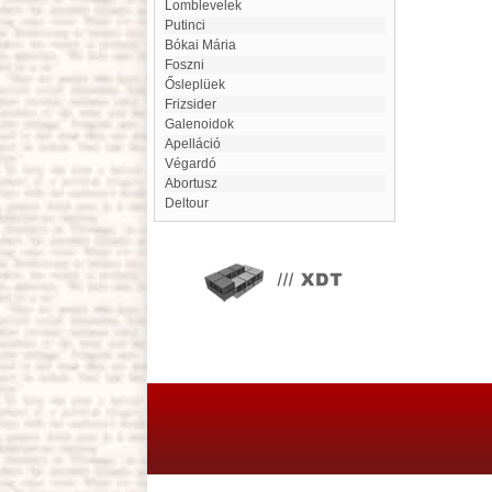
lomblevelek
Putinci
Bókai Mária
foszni
Ősleplüek
frizsider
Galenoidok
apelláció
Végardó
Abortusz
Deltour