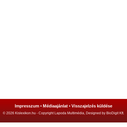
Impresszum
•
Médiaajánlat
•
Visszajelzés küldése
© 2026 Kislexikon.hu - Copyright Lapoda Multimédia, Designed by BioDigit Kft.