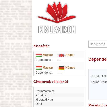
Kisszótár
Magyar
Angol
Depend
Dependens...
----
Magyar
Német
Dependens...
----
(lat.) a. m.
Címszavak véletlenül
Forrás: Pal
Parlamentaire
Ardalos
Hiperaktivitás
Delfi
Maradjon on