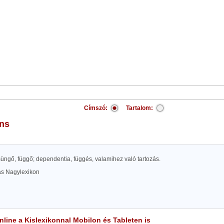
Címszó:
Tartalom:
ens
 csüngő, függő; dependentia, függés, valamihez való tartozás.
las Nagylexikon
line a Kislexikonnal Mobilon és Tableten is