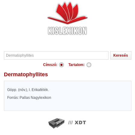
Címszó:
Tartalom:
Dermatophyllites
Göpp. (növ.), l. Erikafélék.
Forrás: Pallas Nagylexikon