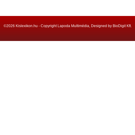
©2026 Kislexikon.hu - Copyright Lapoda Multimédia, Designed by BioDigit Kft.