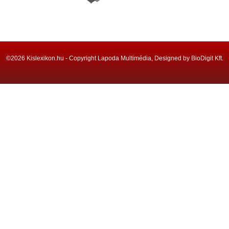
©2026 Kislexikon.hu - Copyright Lapoda Multimédia, Designed by BioDigit Kft.