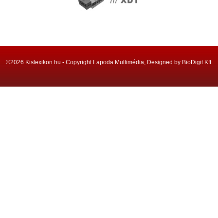
©2026 Kislexikon.hu - Copyright Lapoda Multimédia, Designed by BioDigit Kft.