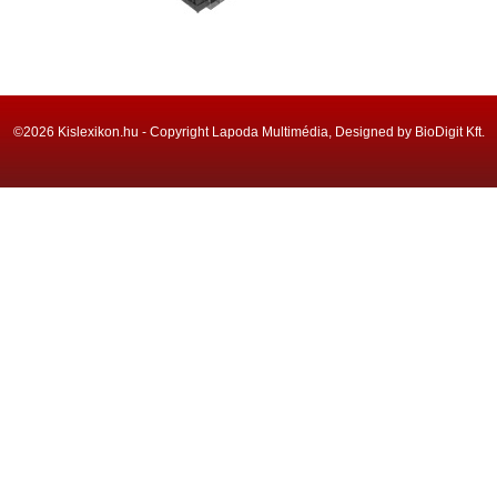
©2026 Kislexikon.hu - Copyright Lapoda Multimédia, Designed by BioDigit Kft.