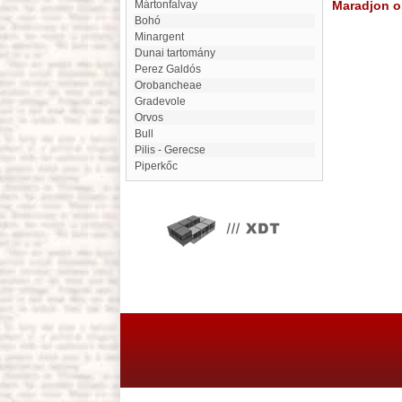
Mártonfalvay
Maradjon on
Bohó
Minargent
Dunai tartomány
Perez Galdós
Orobancheae
Gradevole
Orvos
Bull
Pilis - Gerecse
Piperkőc