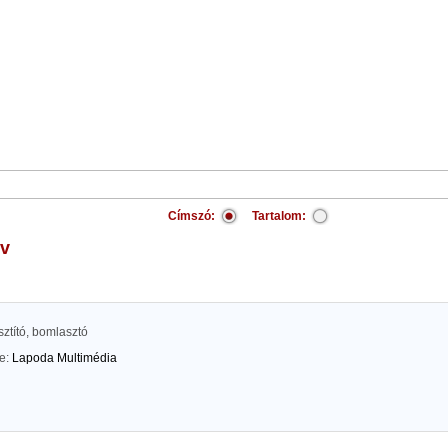
Címszó:
Tartalom:
iv
ztító, bomlasztó
te:
Lapoda Multimédia