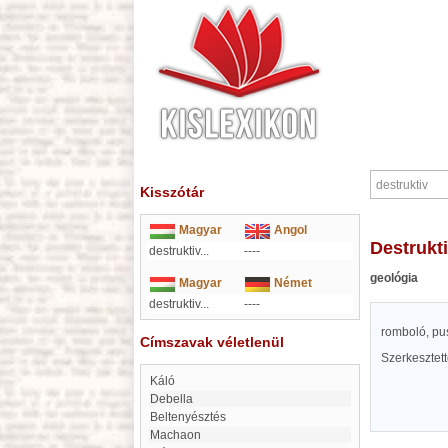
Kisszótár
Magyar
Angol
destrukt
destruktiv...
----
geológia
Magyar
Német
destruktiv...
----
romboló, pus
Címszavak véletlenül
Szerkesztet
káló
debella
beltenyésztés
Machaon