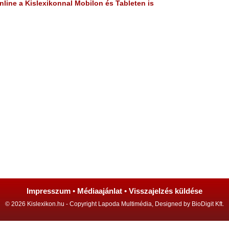
line a Kislexikonnal Mobilon és Tableten is
Impresszum
•
Médiaajánlat
•
Visszajelzés küldése
© 2026 Kislexikon.hu - Copyright Lapoda Multimédia, Designed by BioDigit Kft.