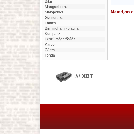
Bikri
Mangánbronz
Maradjon on
Malopolska
Gyujtórajka
Földes
Birmingham - platina
Kompasz
feszültségerősítés
Kárpör
Géresi
Ilonda