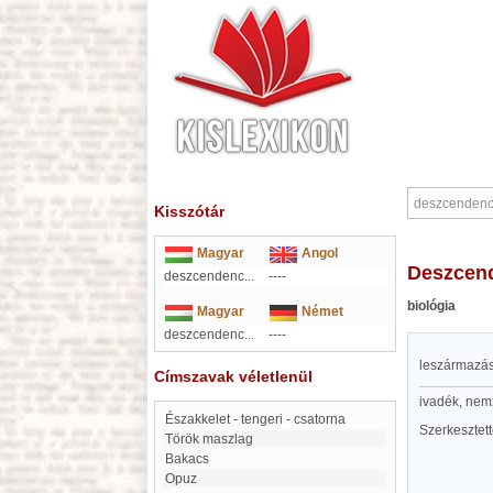
Kisszótár
Magyar
Angol
deszcen
deszcendenc...
----
biológia
Magyar
Német
deszcendenc...
----
leszármazás
Címszavak véletlenül
ivadék, nem
Északkelet - tengeri - csatorna
Szerkesztet
Török maszlag
Bakacs
Opuz