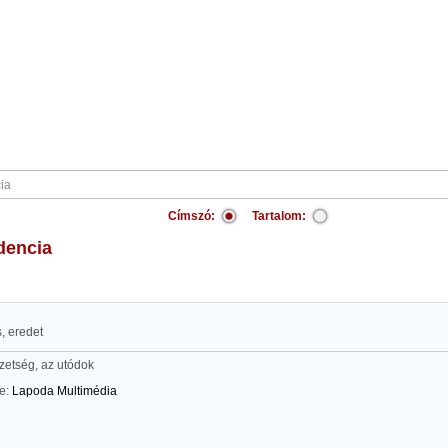
Címszó:
Tartalom:
dencia
, eredet
zetség, az utódok
te:
Lapoda Multimédia