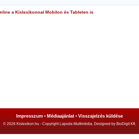
line a Kislexikonnal Mobilon és Tableten is
Impresszum
•
Médiaajánlat
•
Visszajelzés küldése
© 2026 Kislexikon.hu - Copyright Lapoda Multimédia, Designed by BioDigit Kft.