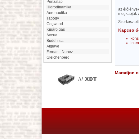
Pénzalap
Hidrodinamika
az élőlénye
aeronautika
megkapják v
Tabódy
Szerkesztet
Cogwood
Kipárolgás
Kapcsoló
Aveua
kons
buddhista
inte
Alglave
Fernan - Nunez
Gleichenberg
Maradjon on