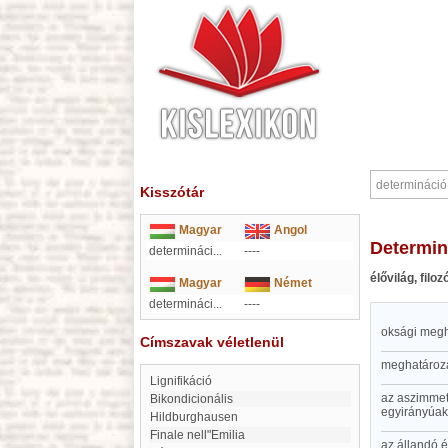
Kisszótár
Magyar
Angol
determi
determináci...
----
élővilág, filoz
Magyar
Német
determináci...
----
oksági megha
Címszavak véletlenül
meghatározá
lignifikáció
az aszimmet
Bikondicionális
egyirányúak (
Hildburghausen
Finale nell"Emilia
az állandó é