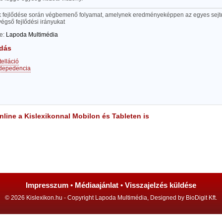
k fejlődése során végbemenő folyamat, amelynek eredményeképpen az egyes sejte
égső fejIődési irányukat
te:
Lapoda Multimédia
dás
telláció
rdepedencia
line a Kislexikonnal Mobilon és Tableten is
Impresszum
•
Médiaajánlat
•
Visszajelzés küldése
© 2026 Kislexikon.hu - Copyright Lapoda Multimédia, Designed by BioDigit Kft.