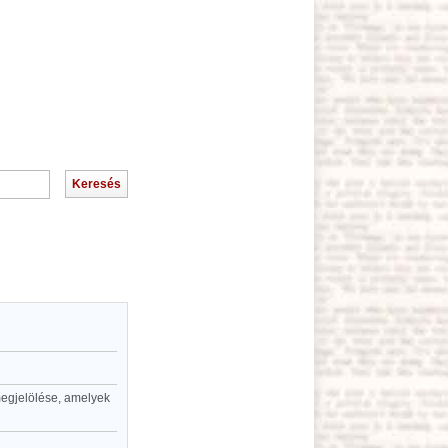
megjelölése, amelyek