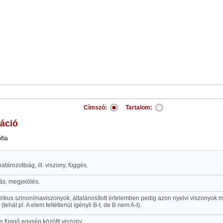
Címszó:
Tartalom:
náció
ófia
tározottság, ill. viszony, függés.
s, megjelölés.
rikus szinonímaviszonyok, általánosított értelemben pedig azon nyelvi viszonyok 
tehát pl. A elem feltétlenül igényli B-t, de B nem A-t).
s függő egység közötti viszony.