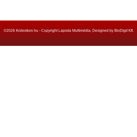
©2026 Kislexikon.hu - Copyright Lapoda Multimédia, Designed by BioDigit Kft.