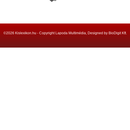
©2026 Kislexikon.hu - Copyright Lapoda Multimédia, Designed by BioDigit Kft.