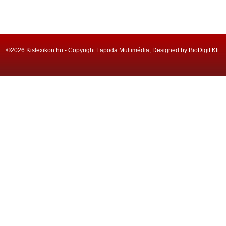
©2026 Kislexikon.hu - Copyright Lapoda Multimédia, Designed by BioDigit Kft.