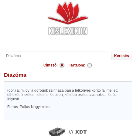
Címszó:
Tartalom:
Diazóma
(gör.) a. m. öv; a görögök szinházaiban a félkörives körítő fal mellett
elhuzódó széles - eleinte födetlen, később oszlopcsarnokkal födött -
folyosó.
Forrás: Pallas Nagylexikon