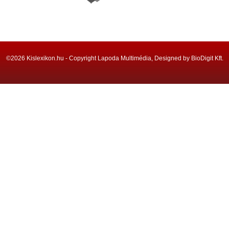
©2026 Kislexikon.hu - Copyright Lapoda Multimédia, Designed by BioDigit Kft.