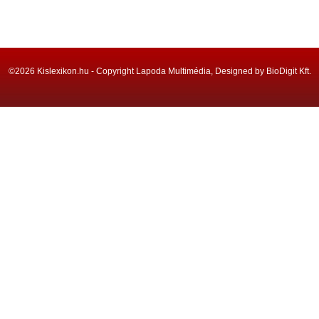
©2026 Kislexikon.hu - Copyright Lapoda Multimédia, Designed by BioDigit Kft.