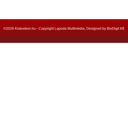
©2026 Kislexikon.hu - Copyright Lapoda Multimédia, Designed by BioDigit Kft.