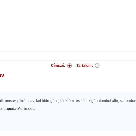
Címszó:
Tartalom:
av
ikrómsav, pikrómsav; két hidrogén-, két króm- és két oxigénatomból álló, szabadon
te:
Lapoda Multimédia