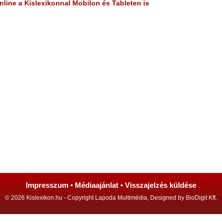
line a Kislexikonnal Mobilon és Tableten is
Impresszum
•
Médiaajánlat
•
Visszajelzés küldése
© 2026 Kislexikon.hu - Copyright Lapoda Multimédia, Designed by BioDigit Kft.