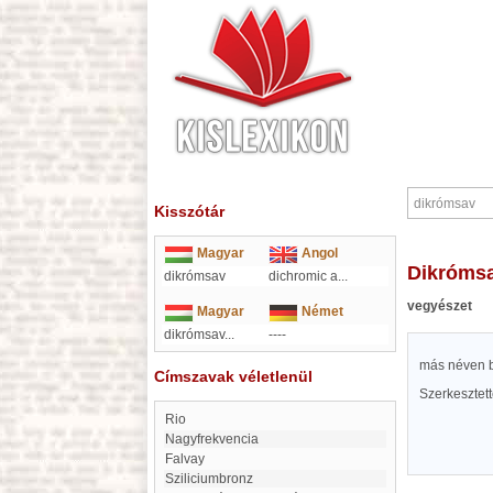
Kisszótár
Magyar
Angol
dikróms
dikrómsav
dichromic a
...
vegyészet
Magyar
Német
dikrómsav...
----
más néven b
Címszavak véletlenül
Szerkesztet
Rio
nagyfrekvencia
Falvay
Sziliciumbronz