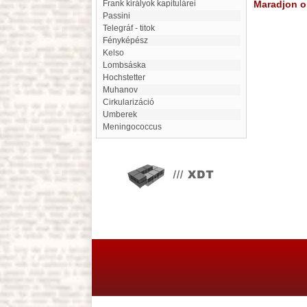
Frank királyok kapitulárei
Maradjon on
Passini
Telegráf - titok
Fényképész
Kelso
Lombsáska
Hochstetter
Muhanov
cirkularizáció
Umberek
meningococcus