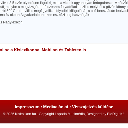
vítve, 3,5-ször oly erősen tágul ki, mint a viznek ugyanolyan térfogatrésze. A készü
ső, melybe a megvizsgálandó szeszes folyadékot teszik s melyből a gőzök könnye
-ról 50° C-ra hevítik s megfigyelik a folyadék kitágulását, a cső beosztásán leolvas
alma %-okban.A gyakorlatban ezen eszközt alig használják.
las Nagylexikon
line a Kislexikonnal Mobilon és Tableten is
Impresszum
•
Médiaajánlat
•
Visszajelzés küldése
© 2026 Kislexikon.hu - Copyright Lapoda Multimédia, Designed by BioDigit Kft.