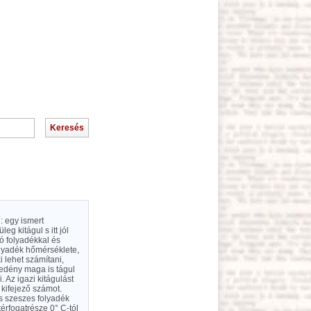
: egy ismert
eg kitágul s itt jól
ó folyadékkal és
olyadék hőmérséklete,
 lehet számítani,
z edény maga is tágul
 Az igazi kitágulást
 kifejező számot.
ás szeszes folyadék
érfogatrésze 0° C-tól