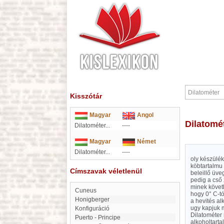
Kisszótár
Magyar
Angol
Dilatomé
Dilatométer...
----
Magyar
Német
Dilatométer...
----
oly készülék
köbtartalmu 
Címszavak véletlenül
beleillő üv
pedig a cső 
minek követk
Cuneus
hogy 0° C-tó
Honigberger
a hevités al
ugy kapjuk m
konfiguráció
Dilatométer 
Puerto - Principe
alkoholtarta