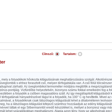
Címszó:
Tartalom:
ter
, mely a folyadékok hőokozta kitágulásának meghatározására szolgál. Alkotórészei
üveglombik s ehhez forasztott cső, melyen térfogatskála van. A cső fölül tölcsérszerül
egdugóval zárható. Az üveglombikot termométer módjára megtöltik a megvizsgáland
zérus-pontjáig. Vizfürdőbe helyeztetvén, bizonyos számu fokkal emelkedni fog a f
eztében a folyadék a csőben magasabbra száll. Az igy megállapitott kitágulásból ki
l térfogatának hányadrészével tágul ki a folyadék, ha 100° C-ig hevíttetik. Mivel a
kalmával, a folyadéknak csak látszólagos kitágulását lehet a dilatométeren leolvasni.
eg, ha a látszólagos kitágulást kifejező számhoz hozzáadjuk az edény kitágulását
névvel láttak el egy Silbermanntól eredő készüléket is, mellyel a borszesz vagy m
lmát lehet százalékokban meghatározni. Alapja azon tény, hogy az alkoholnak egy t