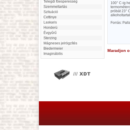
Telegdi főesperesség
100° C-ig he
Szemmeltartás
termométerc
próbát 23° C
szituáció
alkoholtart
Cettinye
Laskaris
Forrás: Pal
Honderü
Évgyűrű
Sterzing
mágneses jelrögzítés
Biedermeier
Maradjon on
imaginábilis