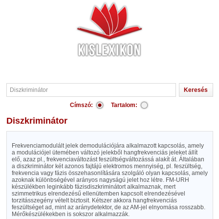
Címszó:
Tartalom:
Diszkriminátor
Frekvenciamodulált jelek demodulációjára alkalmazott kapcsolás, amely
a modulációjel ütemében változó jelekből hangfrekvenciás jeleket állít
elő, azaz pl., frekvenciaváltozást feszültségváltozássá alakít át. Általában
a diszkriminátor két azonos fajtájú elektromos mennyiség, pl. feszültség,
frekvencia vagy fázis összehasonlítására szolgáló olyan kapcsolás, amely
azoknak különbségével arányos nagyságú jelet hoz létre. FM-URH
készülékben leginkább fázisdiszkriminátort alkalmaznak, mert
szimmetrikus elrendezésű ellenütemben kapcsolt elrendezésével
torzitásszegény vételt biztosit. Kétszer akkora hangfrekvenciás
feszültséget ad, mint az aránydetektor, de az AM-jel elnyomása rosszabb.
Mérőkészülékekben is sokszor alkalmazzák.