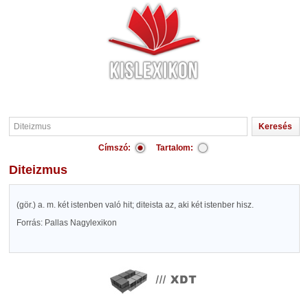
Címszó:
Tartalom:
Diteizmus
(gör.) a. m. két istenben való hit; diteista az, aki két istenber hisz.
Forrás: Pallas Nagylexikon