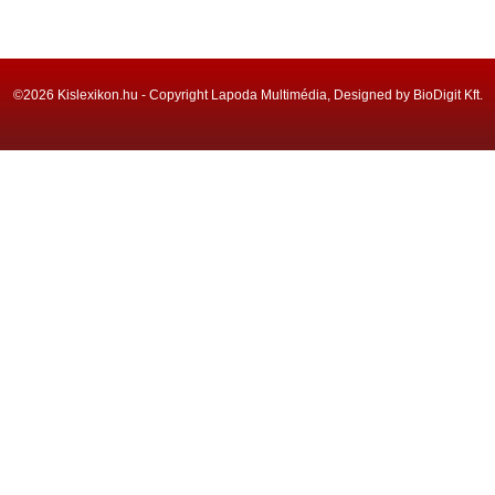
©2026 Kislexikon.hu - Copyright Lapoda Multimédia, Designed by BioDigit Kft.