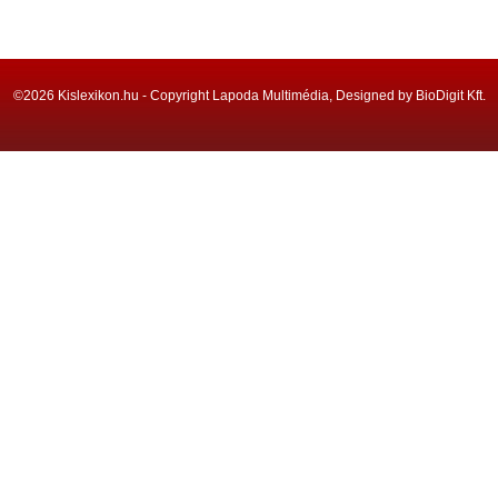
©2026 Kislexikon.hu - Copyright Lapoda Multimédia, Designed by BioDigit Kft.