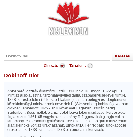
Címszó:
Tartalom:
Doblhoff-Dier
Antal báró, osztrák államférfiu, szül. 1800 nov. 10., megh. 1872 ápr. 16.
Mint az alsó-ausztriai tartománygyűlés tagja, szabadelvüségével tünt ki.
1848. kereskedelmi (Pillersdorf-kabinet), azután belügyi és ideiglenesen
közoktatásügyi miniszternek nevezték ki (Wessenberg-kabinet), azonban
okt.-ben lemondott. 1849-1858 követ volt Hágában, azután pedig
Badenben, Bécs mellett élt. Ez időtől fogva főleg gazdasági kérdésekkel
foglalkozott. 1861-65 vagyis az alkotmány fölfüggesztéséig tagja volt a
tartományi és birodalmi gyülésnek. 1867. tagja és a polgári minisztérium
alatt alelnöke volt az urakházának. Birtokait D. Henrik báró, unokaöccse
örökölte, aki 1838. született s 1873 óta birodalmi képviselő.