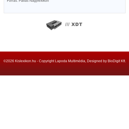
Forrás: Pallas Nagylexikon
©2026 Kislexikon.hu - Copyright Lapoda Multimédia, Designed by BioDigit Kft.