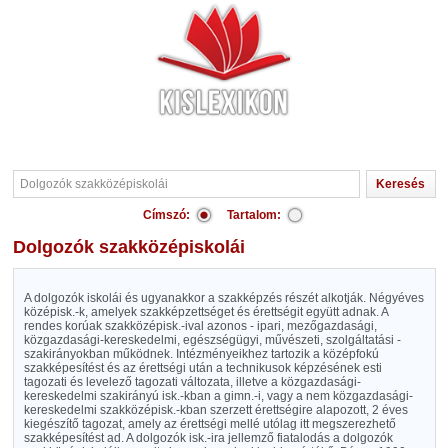
Címszó:
Tartalom:
Dolgozók szakközépiskolái
A dolgozók iskolái és ugyanakkor a szakképzés részét alkotják. Négyéves
középisk.-k, amelyek szakképzettséget és érettségit együtt adnak. A
rendes korúak szakközépisk.-ival azonos - ipari, mezőgazdasági,
közgazdasági-kereskedelmi, egészségügyi, művészeti, szolgáltatási -
szakirányokban működnek. Intézményeikhez tartozik a középfokú
szakképesítést és az érettségi után a technikusok képzésének esti
tagozati és levelező tagozati változata, illetve a közgazdasági-
kereskedelmi szakirányú isk.-kban a gimn.-i, vagy a nem közgazdasági-
kereskedelmi szakközépisk.-kban szerzett érettségire alapozott, 2 éves
kiegészítő tagozat, amely az érettségi mellé utólag itt megszerezhető
szakképesítést ad. A dolgozók isk.-ira jellemző fiatalodás a dolgozók