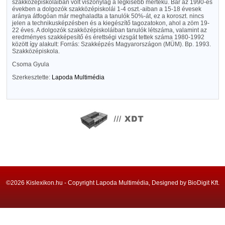
szakközépiskoláiban volt viszonylag a legkisebb mértékű. Bár az 1990-es
években a dolgozók szakközépiskolái 1-4 oszt.-aiban a 15-18 évesek
aránya átfogóan már meghaladta a tanulók 50%-át, ez a koroszt. nincs
jelen a technikusképzésben és a kiegészítő tagozatokon, ahol a zöm 19-
22 éves. A dolgozók szakközépiskoláiban tanulók létszáma, valamint az
eredményes szakképesítő és érettségi vizsgát tettek száma 1980-1992
között így alakult: Forrás: Szakképzés Magyarországon (MÜM). Bp. 1993.
Szakközépiskola.
Csoma Gyula
Szerkesztette:
Lapoda Multimédia
©2026 Kislexikon.hu - Copyright Lapoda Multimédia, Designed by BioDigit Kft.