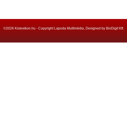
©2026 Kislexikon.hu - Copyright Lapoda Multimédia, Designed by BioDigit Kft.